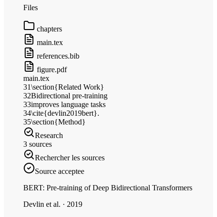
Files
chapters
main.tex
references.bib
figure.pdf
main.tex
31
\section{Related Work}
32
Bidirectional pre-training
33
improves language tasks
34
\cite{devlin2019bert}.
35
\section{Method}
Research
3 sources
Rechercher les sources
Source acceptee
BERT: Pre-training of Deep Bidirectional Transformers
Devlin et al. · 2019